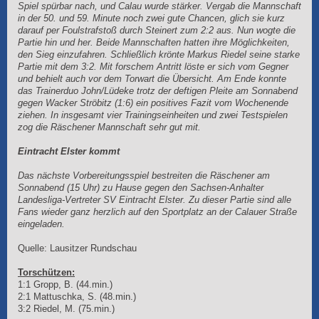
Spiel spürbar nach, und Calau wurde stärker. Vergab die Mannschaft
in der 50. und 59. Minute noch zwei gute Chancen, glich sie kurz
darauf per Foulstrafstoß durch Steinert zum 2:2 aus. Nun wogte die
Partie hin und her. Beide Mannschaften hatten ihre Möglichkeiten,
den Sieg einzufahren. Schließlich krönte Markus Riedel seine starke
Partie mit dem 3:2. Mit forschem Antritt löste er sich vom Gegner
und behielt auch vor dem Torwart die Übersicht. Am Ende konnte
das Trainerduo John/Lüdeke trotz der deftigen Pleite am Sonnabend
gegen Wacker Ströbitz (1:6) ein positives Fazit vom Wochenende
ziehen. In insgesamt vier Trainingseinheiten und zwei Testspielen
zog die Räschener Mannschaft sehr gut mit.
Eintracht Elster kommt
Das nächste Vorbereitungsspiel bestreiten die Räschener am
Sonnabend (15 Uhr) zu Hause gegen den Sachsen-Anhalter
Landesliga-Vertreter SV Eintracht Elster. Zu dieser Partie sind alle
Fans wieder ganz herzlich auf den Sportplatz an der Calauer Straße
eingeladen.
Quelle: Lausitzer Rundschau
Torschützen:
1:1 Gropp, B. (44.min.)
2:1 Mattuschka, S. (48.min.)
3:2 Riedel, M. (75.min.)