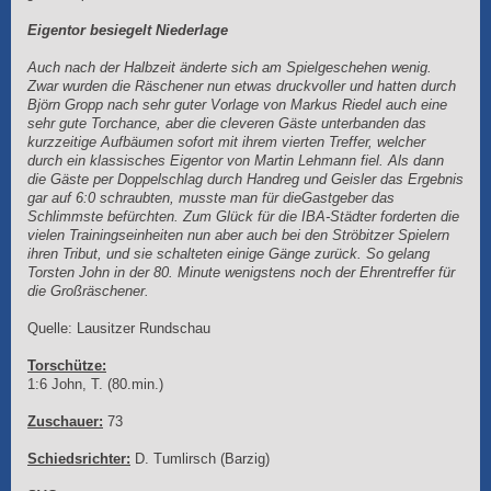
Eigentor besiegelt Niederlage
Auch nach der Halbzeit änderte sich am Spielgeschehen wenig.
Zwar wurden die Räschener nun etwas druckvoller und hatten durch
Björn Gropp nach sehr guter Vorlage von Markus Riedel auch eine
sehr gute Torchance, aber die cleveren Gäste unterbanden das
kurzzeitige Aufbäumen sofort mit ihrem vierten Treffer, welcher
durch ein klassisches Eigentor von Martin Lehmann fiel. Als dann
die Gäste per Doppelschlag durch Handreg und Geisler das Ergebnis
gar auf 6:0 schraubten, musste man für dieGastgeber das
Schlimmste befürchten. Zum Glück für die IBA-Städter forderten die
vielen Trainingseinheiten nun aber auch bei den Ströbitzer Spielern
ihren Tribut, und sie schalteten einige Gänge zurück. So gelang
Torsten John in der 80. Minute wenigstens noch der Ehrentreffer für
die Großräschener.
Quelle: Lausitzer Rundschau
Torschütze:
1:6 John, T. (80.min.)
Zuschauer:
73
Schiedsrichter:
D. Tumlirsch (Barzig)