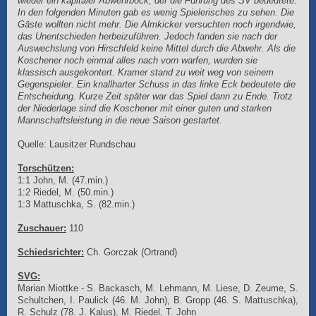
wieder ein kapitaler Abwehrbock, der die Führung des SV bedeutete.
In den folgenden Minuten gab es wenig Spielerisches zu sehen. Die
Gäste wollten nicht mehr. Die Almkicker versuchten noch irgendwie,
das Unentschieden herbeizuführen. Jedoch fanden sie nach der
Auswechslung von Hirschfeld keine Mittel durch die Abwehr. Als die
Koschener noch einmal alles nach vorn warfen, wurden sie
klassisch ausgekontert. Kramer stand zu weit weg von seinem
Gegenspieler. Ein knallharter Schuss in das linke Eck bedeutete die
Entscheidung. Kurze Zeit später war das Spiel dann zu Ende. Trotz
der Niederlage sind die Koschener mit einer guten und starken
Mannschaftsleistung in die neue Saison gestartet.
Quelle: Lausitzer Rundschau
Torschützen:
1:1 John, M. (47.min.)
1:2 Riedel, M. (50.min.)
1:3 Mattuschka, S. (82.min.)
Zuschauer:
110
Schiedsrichter:
Ch. Gorczak (Ortrand)
SVG:
Marian Miottke - S. Backasch, M. Lehmann, M. Liese, D. Zeume, S.
Schultchen, I. Paulick (46. M. John), B. Gropp (46. S. Mattuschka),
R. Schulz (78. J. Kalus), M. Riedel, T. John