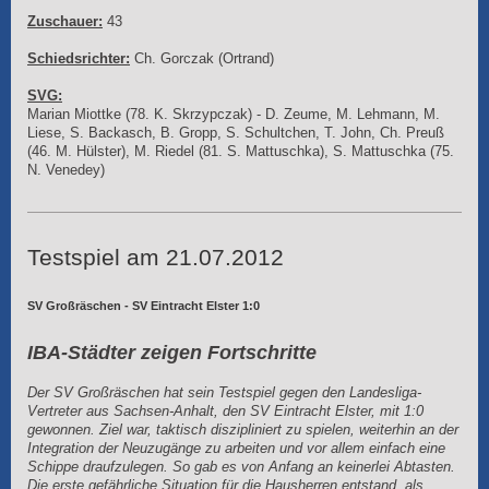
Zuschauer:
43
Schiedsrichter:
Ch. Gorczak (Ortrand)
SVG:
Marian Miottke (78. K. Skrzypczak) - D. Zeume, M. Lehmann, M.
Liese, S. Backasch, B. Gropp, S. Schultchen, T. John, Ch. Preuß
(46. M. Hülster), M. Riedel (81. S. Mattuschka), S. Mattuschka (75.
N. Venedey)
Testspiel am 21.07.2012
SV Großräschen - SV Eintracht Elster 1:0
IBA-Städter zeigen Fortschritte
Der SV Großräschen hat sein Testspiel gegen den Landesliga-
Vertreter aus Sachsen-Anhalt, den SV Eintracht Elster, mit 1:0
gewonnen. Ziel war, taktisch diszipliniert zu spielen, weiterhin an der
Integration der Neuzugänge zu arbeiten und vor allem einfach eine
Schippe draufzulegen. So gab es von Anfang an keinerlei Abtasten.
Die erste gefährliche Situation für die Hausherren entstand, als