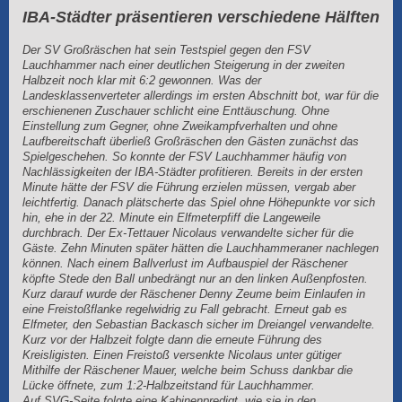
IBA-Städter präsentieren verschiedene Hälften
Der SV Großräschen hat sein Testspiel gegen den FSV
Lauchhammer nach einer deutlichen Steigerung in der zweiten
Halbzeit noch klar mit 6:2 gewonnen. Was der
Landesklassenverteter allerdings im ersten Abschnitt bot, war für die
erschienenen Zuschauer schlicht eine Enttäuschung. Ohne
Einstellung zum Gegner, ohne Zweikampfverhalten und ohne
Laufbereitschaft überließ Großräschen den Gästen zunächst das
Spielgeschehen. So konnte der FSV Lauchhammer häufig von
Nachlässigkeiten der IBA-Städter profitieren. Bereits in der ersten
Minute hätte der FSV die Führung erzielen müssen, vergab aber
leichtfertig. Danach plätscherte das Spiel ohne Höhepunkte vor sich
hin, ehe in der 22. Minute ein Elfmeterpfiff die Langeweile
durchbrach. Der Ex-Tettauer Nicolaus verwandelte sicher für die
Gäste. Zehn Minuten später hätten die Lauchhammeraner nachlegen
können. Nach einem Ballverlust im Aufbauspiel der Räschener
köpfte Stede den Ball unbedrängt nur an den linken Außenpfosten.
Kurz darauf wurde der Räschener Denny Zeume beim Einlaufen in
eine Freistoßflanke regelwidrig zu Fall gebracht. Erneut gab es
Elfmeter, den Sebastian Backasch sicher im Dreiangel verwandelte.
Kurz vor der Halbzeit folgte dann die erneute Führung des
Kreisligisten. Einen Freistoß versenkte Nicolaus unter gütiger
Mithilfe der Räschener Mauer, welche beim Schuss dankbar die
Lücke öffnete, zum 1:2-Halbzeitstand für Lauchhammer.
Auf SVG-Seite folgte eine Kabinenpredigt, wie sie in den