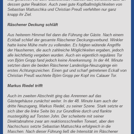
dessen guter Reaktion. Auch zwei gute Kopfballmöglichkeiten von
Sebastian Mattuschka und Christian Preuß verfehlten nur ganz
knapp ihr Ziel.
Räschener Deckung schläft
Aus heiterem Himmel fiel dann die Führung der Gäste. Nach einem
Eckball schlief der gesamte Räschener Deckungsverbund. Winkler
hatte keine Mühe mehr zu vollenden. Es folgten wütende Angriffe
der Hausherren, die auch zahlreiche Möglichkeiten ergaben, jedoch
alle leichtfertig vergeben wurden. Auch ein eigentlich reguläres Tor
von Björn Gropp fand jedoch keine Anerkennung. In der 44. Minute
setzten dann die beiden Räschener Landesliga-Neuzugänge ein
erstes Achtungszeichen. Einen gut und scharf getretenen Eckall von
Christian Preuß wuchtete Björn Gropp per Kopf ins Calauer Tor.
Markus Riedel trifft
Auch im zweiten Abschnitt ging das Anrennen auf das
Gästegehäuse zunächst weiter. In der 48. Minute kam auch der
dritte Neuzugang, Markus Riedel, zu seiner Szene. Stark setzte er
sich über die linke Seite bis zur Grundlinie durch und flankte
mustergültig auf Torsten John. Der scheiterte mit seiner
Direktabnahme zwar am reaktionsschnellen Torwart, aber den
Nachschuss setzte Sebastian Mattuschka erfolgreich in die
Maschen. Nach dieser Führung ließ die Intensität im Räschener