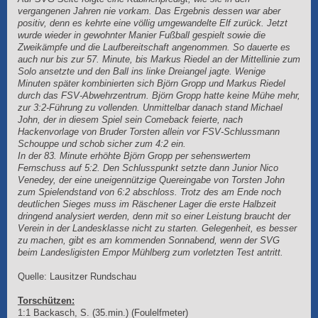
vergangenen Jahren nie vorkam. Das Ergebnis dessen war aber
positiv, denn es kehrte eine völlig umgewandelte Elf zurück. Jetzt
wurde wieder in gewohnter Manier Fußball gespielt sowie die
Zweikämpfe und die Laufbereitschaft angenommen. So dauerte es
auch nur bis zur 57. Minute, bis Markus Riedel an der Mittellinie zum
Solo ansetzte und den Ball ins linke Dreiangel jagte. Wenige
Minuten später kombinierten sich Björn Gropp und Markus Riedel
durch das FSV-Abwehrzentrum. Björn Gropp hatte keine Mühe mehr,
zur 3:2-Führung zu vollenden. Unmittelbar danach stand Michael
John, der in diesem Spiel sein Comeback feierte, nach
Hackenvorlage von Bruder Torsten allein vor FSV-Schlussmann
Schouppe und schob sicher zum 4:2 ein.
In der 83. Minute erhöhte Björn Gropp per sehenswertem
Fernschuss auf 5:2. Den Schlusspunkt setzte dann Junior Nico
Venedey, der eine uneigennützige Quereingabe von Torsten John
zum Spielendstand von 6:2 abschloss. Trotz des am Ende noch
deutlichen Sieges muss im Räschener Lager die erste Halbzeit
dringend analysiert werden, denn mit so einer Leistung braucht der
Verein in der Landesklasse nicht zu starten. Gelegenheit, es besser
zu machen, gibt es am kommenden Sonnabend, wenn der SVG
beim Landesligisten Empor Mühlberg zum vorletzten Test antritt.
Quelle: Lausitzer Rundschau
Torschützen:
1:1 Backasch, S. (35.min.) (Foulelfmeter)