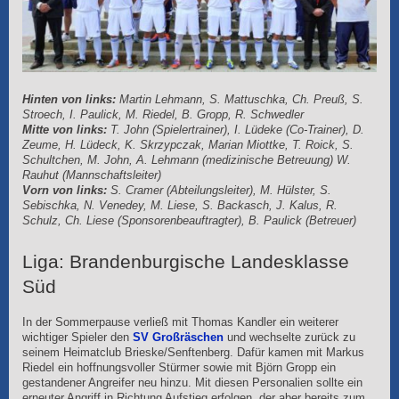
Hinten von links:
Martin Lehmann, S. Mattuschka, Ch. Preuß, S.
Stroech, I. Paulick, M. Riedel, B. Gropp, R. Schwedler
Mitte von links:
T. John (Spielertrainer), I. Lüdeke (Co-Trainer), D.
Zeume, H. Lüdeck, K. Skrzypczak, Marian Miottke, T. Roick, S.
Schultchen, M. John, A. Lehmann (medizinische Betreuung) W.
Rauhut (Mannschaftsleiter)
Vorn von links:
S. Cramer (Abteilungsleiter),
M. Hülster, S.
Sebischka, N. Venedey, M. Liese, S. Backasch, J. Kalus, R.
Schulz, Ch. Liese (Sponsorenbeauftragter), B. Paulick (Betreuer)
Liga: Brandenburgische Landesklasse
Süd
In der Sommerpause verließ mit Thomas Kandler ein weiterer
wichtiger Spieler den
SV Großräschen
und wechselte zurück zu
seinem Heimatclub Brieske/Senftenberg. Dafür kamen mit Markus
Riedel ein hoffnungsvoller Stürmer sowie mit Björn Gropp ein
gestandener Angreifer neu hinzu. Mit diesen Personalien sollte ein
erneuter Angriff in Richtung Aufstieg erfolgen, der aber bereits zum