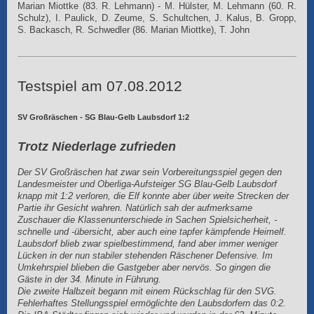
Marian Miottke (83. R. Lehmann) - M. Hülster, M. Lehmann (60. R.
Schulz), I. Paulick, D. Zeume, S. Schultchen, J. Kalus, B. Gropp,
S. Backasch, R. Schwedler (86. Marian Miottke), T. John
Testspiel am 07.08.2012
SV Großräschen - SG Blau-Gelb Laubsdorf 1:2
Trotz Niederlage zufrieden
Der SV Großräschen hat zwar sein Vorbereitungsspiel gegen den
Landesmeister und Oberliga-Aufsteiger SG Blau-Gelb Laubsdorf
knapp mit 1:2 verloren, die Elf konnte aber über weite Strecken der
Partie ihr Gesicht wahren. Natürlich sah der aufmerksame
Zuschauer die Klassenunterschiede in Sachen Spielsicherheit, -
schnelle und -übersicht, aber auch eine tapfer kämpfende Heimelf.
Laubsdorf blieb zwar spielbestimmend, fand aber immer weniger
Lücken in der nun stabiler stehenden Räschener Defensive. Im
Umkehrspiel blieben die Gastgeber aber nervös. So gingen die
Gäste in der 34. Minute in Führung.
Die zweite Halbzeit begann mit einem Rückschlag für den SVG.
Fehlerhaftes Stellungsspiel ermöglichte den Laubsdorfern das 0:2.