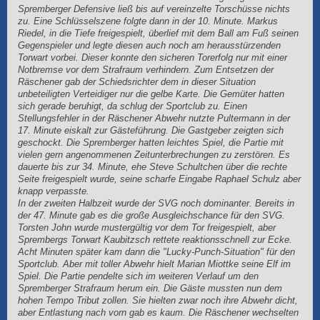
Spremberger Defensive ließ bis auf vereinzelte Torschüsse nichts
zu. Eine Schlüsselszene folgte dann in der 10. Minute. Markus
Riedel, in die Tiefe freigespielt, überlief mit dem Ball am Fuß seinen
Gegenspieler und legte diesen auch noch am herausstürzenden
Torwart vorbei. Dieser konnte den sicheren Torerfolg nur mit einer
Notbremse vor dem Strafraum verhindern. Zum Entsetzen der
Räschener gab der Schiedsrichter dem in dieser Situation
unbeteiligten Verteidiger nur die gelbe Karte. Die Gemüter hatten
sich gerade beruhigt, da schlug der Sportclub zu. Einen
Stellungsfehler in der Räschener Abwehr nutzte Pultermann in der
17. Minute eiskalt zur Gästeführung. Die Gastgeber zeigten sich
geschockt. Die Spremberger hatten leichtes Spiel, die Partie mit
vielen gern angenommenen Zeitunterbrechungen zu zerstören. Es
dauerte bis zur 34. Minute, ehe Steve Schultchen über die rechte
Seite freigespielt wurde, seine scharfe Eingabe Raphael Schulz aber
knapp verpasste.
In der zweiten Halbzeit wurde der SVG noch dominanter. Bereits in
der 47. Minute gab es die große Ausgleichschance für den SVG.
Torsten John wurde mustergültig vor dem Tor freigespielt, aber
Sprembergs Torwart Kaubitzsch rettete reaktionsschnell zur Ecke.
Acht Minuten später kam dann die "Lucky-Punch-Situation" für den
Sportclub. Aber mit toller Abwehr hielt Marian Miottke seine Elf im
Spiel. Die Partie pendelte sich im weiteren Verlauf um den
Spremberger Strafraum herum ein. Die Gäste mussten nun dem
hohen Tempo Tribut zollen. Sie hielten zwar noch ihre Abwehr dicht,
aber Entlastung nach vorn gab es kaum. Die Räschener wechselten