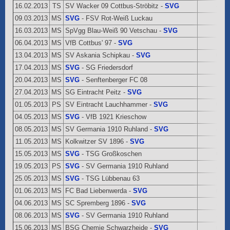
16.02.2013
TS
SV Wacker 09 Cottbus-Ströbitz -
SVG
4:1
09.03.2013
MS
SVG
- FSV Rot-Weiß Luckau
1:4
16.03.2013
MS
SpVgg Blau-Weiß 90 Vetschau -
SVG
1:2
06.04.2013
MS
VfB Cottbus' 97 -
SVG
1:1
13.04.2013
MS
SV Askania Schipkau -
SVG
0:1
17.04.2013
MS
SVG
- SG Friedersdorf
1:1
20.04.2013
MS
SVG
- Senftenberger FC 08
1:1
27.04.2013
MS
SG Eintracht Peitz -
SVG
1:2
01.05.2013
PS
SV Eintracht Lauchhammer -
SVG
0:2
04.05.2013
MS
SVG
- VfB 1921 Krieschow
1:3
08.05.2013
MS
SV Germania 1910 Ruhland -
SVG
4:0
11.05.2013
MS
Kolkwitzer SV 1896 -
SVG
3:0
15.05.2013
MS
SVG
- TSG Großkoschen
6:2
19.05.2013
PS
SVG
- SV Germania 1910 Ruhland
2:3
25.05.2013
MS
SVG
- TSG Lübbenau 63
3:0
01.06.2013
MS
FC Bad Liebenwerda -
SVG
0:6
04.06.2013
MS
SC Spremberg 1896 -
SVG
2:0
08.06.2013
MS
SVG
- SV Germania 1910 Ruhland
3:1
15.06.2013
MS
BSG Chemie Schwarzheide -
SVG
0:3