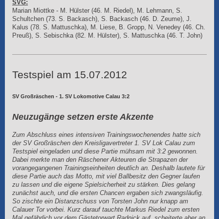
SVG:
Marian Miottke - M. Hülster (46. M. Riedel), M. Lehmann, S.
Schultchen (73. S. Backasch), S. Backasch (46. D. Zeume), J.
Kalus (78. S. Mattuschka), M. Liese, B. Gropp, N. Venedey (46. Ch.
Preuß), S. Sebischka (82. M. Hülster), S. Mattuschka (46. T. John)
Testspiel am 15.07.2012
SV Großräschen - 1. SV Lokomotive Calau 3:2
Neuzugänge setzen erste Akzente
Zum Abschluss eines intensiven Trainingswochenendes hatte sich
der SV Großräschen den Kreisligavertreter 1. SV Lok Calau zum
Testspiel eingeladen und diese Partie mühsam mit 3:2 gewonnen.
Dabei merkte man den Räschener Akteuren die Strapazen der
vorangegangenen Trainingseinheiten deutlich an. Deshalb lautete für
diese Partie auch das Motto, mit viel Ballbesitz den Gegner laufen
zu lassen und die eigene Spielsicherheit zu stärken. Dies gelang
zunächst auch, und die ersten Chancen ergaben sich zwangsläufig.
So zischte ein Distanzschuss von Torsten John nur knapp am
Calauer Tor vorbei. Kurz darauf tauchte Markus Riedel zum ersten
Mal gefährlich vor dem Gästetorwart Radnick auf, scheiterte aber an