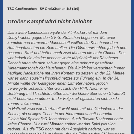
TSG Großkoschen - SV Großräschen 1:3 (1:0)
Großer Kampf wird nicht belohnt
Das zweite Landesklassenjahr der Almkicker hat mit dem
Derbykracher gegen den SV Großräschen begonnen. Mit einer
komplett neu formierten Mannschaft wollten die Koschener dem
Aufstiegsfavoriten ein Bein stellen. Die Gäste erwischten jedoch den
besseren Start und hatten nach zwei Minuten die erste Chance. Das
war jedoch die einzige nennenswerte Möglichkeit der Räschener.
Danach taten sie sich schwer gegen eine sehr gut gestaffelte
Hintermannschaft der Hausherren. Die Almkicker versuchten immer
häufiger, Nadelstiche mit ihren Kontern zu setzen. In der 22. Minute
war es dann soweit: Hirschfeld netzte zur Führung ein. In der 34.
Minute wollte der Gastgeber einen Elfmeter haben, jedoch
verweigerte Schiedsrichter Gorczack den Pfiff. Nach einer
Berührung mit Hirschfeld hätten sich die Gäste über einen Strafstoß
nicht beschweren dürfen. In der Folgezeit egalisierten sich beide
Teams vollkommen.
In Halbzeit zwei war die Almelf wohl noch mit den Gedanken in der
Kabine, als völliges Chaos in der Hintermannschaft herrschte.
Gleich fünf Spieler ließ John stehen. Auch Torwart Kschuppa hatte
keine Chance. Nur zwei Minuten später war das Spiel plötzlich
gedreht. Als die TSG noch mit dem Ausgleich haderte, war es