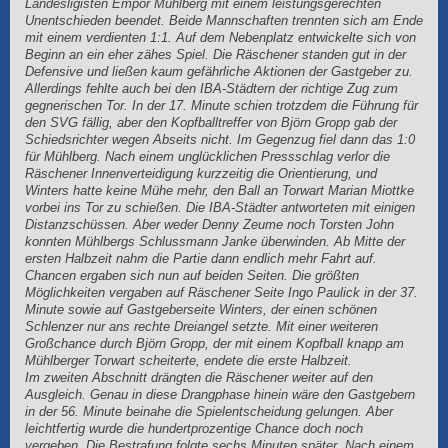
Landesligisten Empor Mühlberg mit einem leistungsgerechten
Unentschieden beendet. Beide Mannschaften trennten sich am Ende
mit einem verdienten 1:1. Auf dem Nebenplatz entwickelte sich von
Beginn an ein eher zähes Spiel. Die Räschener standen gut in der
Defensive und ließen kaum gefährliche Aktionen der Gastgeber zu.
Allerdings fehlte auch bei den IBA-Städtern der richtige Zug zum
gegnerischen Tor. In der 17. Minute schien trotzdem die Führung für
den SVG fällig, aber den Kopfballtreffer von Björn Gropp gab der
Schiedsrichter wegen Abseits nicht. Im Gegenzug fiel dann das 1:0
für Mühlberg. Nach einem unglücklichen Pressschlag verlor die
Räschener Innenverteidigung kurzzeitig die Orientierung, und
Winters hatte keine Mühe mehr, den Ball an Torwart Marian Miottke
vorbei ins Tor zu schießen. Die IBA-Städter antworteten mit einigen
Distanzschüssen. Aber weder Denny Zeume noch Torsten John
konnten Mühlbergs Schlussmann Janke überwinden. Ab Mitte der
ersten Halbzeit nahm die Partie dann endlich mehr Fahrt auf.
Chancen ergaben sich nun auf beiden Seiten. Die größten
Möglichkeiten vergaben auf Räschener Seite Ingo Paulick in der 37.
Minute sowie auf Gastgeberseite Winters, der einen schönen
Schlenzer nur ans rechte Dreiangel setzte. Mit einer weiteren
Großchance durch Björn Gropp, der mit einem Kopfball knapp am
Mühlberger Torwart scheiterte, endete die erste Halbzeit.
Im zweiten Abschnitt drängten die Räschener weiter auf den
Ausgleich. Genau in diese Drangphase hinein wäre den Gastgebern
in der 56. Minute beinahe die Spielentscheidung gelungen. Aber
leichtfertig wurde die hundertprozentige Chance doch noch
vergeben. Die Bestrafung folgte sechs Minuten später. Nach einem