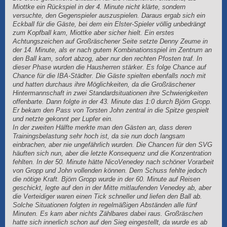
Miottke ein Rückspiel in der 4. Minute nicht klärte, sondern
versuchte, den Gegenspieler auszuspielen. Daraus ergab sich ein
Eckball für die Gäste, bei dem ein Elster-Spieler völlig unbedrängt
zum Kopfball kam, Miottke aber sicher hielt. Ein erstes
Achtungszeichen auf Großräschener Seite setzte Denny Zeume in
der 14. Minute, als er nach gutem Kombinationsspiel im Zentrum an
den Ball kam, sofort abzog, aber nur den rechten Pfosten traf. In
dieser Phase wurden die Hausherren stärker. Es folge Chance auf
Chance für die IBA-Städter. Die Gäste spielten ebenfalls noch mit
und hatten durchaus ihre Möglichkeiten, da die Großräschener
Hintermannschaft in zwei Standardsituationen ihre Schwierigkeiten
offenbarte. Dann folgte in der 43. Minute das 1:0 durch Björn Gropp.
Er bekam den Pass von Torsten John zentral in die Spitze gespielt
und netzte gekonnt per Lupfer ein.
In der zweiten Hälfte merkte man den Gästen an, dass deren
Trainingsbelastung sehr hoch ist, da sie nun doch langsam
einbrachen, aber nie ungefährlich wurden. Die Chancen für den SVG
häuften sich nun, aber die letzte Konsequenz und die Konzentration
fehlten. In der 50. Minute hätte NicoVenedey nach schöner Vorarbeit
von Gropp und John vollenden können. Dem Schuss fehlte jedoch
die nötige Kraft. Björn Gropp wurde in der 60. Minute auf Reisen
geschickt, legte auf den in der Mitte mitlaufenden Venedey ab, aber
die Verteidiger waren einen Tick schneller und liefen den Ball ab.
Solche Situationen folgten in regelmäßigen Abständen alle fünf
Minuten. Es kam aber nichts Zählbares dabei raus. Großräschen
hatte sich innerlich schon auf den Sieg eingestellt, da wurde es ab