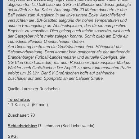
abgewehrten Eckball blieb der SVG in Ballbesitz und dieser gelangte
schließlich zu Jan Kalus. Aus ungefähr 20 Metern donnerte er den
Ball volley zum Ausgleich in die linke untere Ecke. Anschließend
versuchten die IBA-Städter, aufgrund der hohen Temperaturen und
auch in Ermangelung an Wechselspielern, das für sie nun positive
Ergebnis zu verwalten. Dies gelang auch relativ souverän, weil auch
der Gastgeber nicht mehr zulegen konnte. Somit blieb am Ende ein
zufriedenstellendes Unentschieden stehen.
Am Dienstag bestreiten die Großräschener ihren Höhepunkt der
Saisonvorbereitung. Dann kommt kein geringerer als der amtierende
Brandenburger Fußball-Landesmeister und aktuelle Oberligist, die
SG Blau-Gelb Laubsdorf, mit dem Räschener Spitzenspieler Markus
Winkler nach Großräschen.Der Anpfiff zu dieser interessanten Partie
erfolgt um 19 Uhr. Der SV Großräschen hofft auf zahlreiche
Zuschauer auf dem Sportplatz an der Calauer Straße.
Quelle: Lausitzer Rundschau
Torschütze:
1:1 Kalus, J. (62.min.)
Zuschauer:
70
Schiedsrichter:
R. Lehmann (Bad Liebenwerda)
SVG: