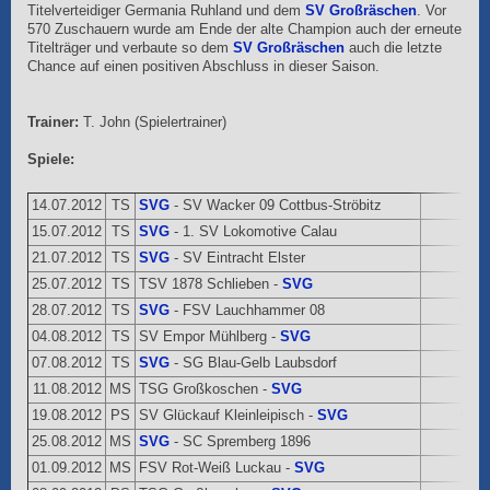
Titelverteidiger Germania Ruhland und dem
SV Großräschen
. Vor
570 Zuschauern wurde am Ende der alte Champion auch der erneute
Titelträger und verbaute so dem
SV Großräschen
auch die letzte
Chance auf einen positiven Abschluss in dieser Saison.
Trainer:
T. John (Spielertrainer)
Spiele:
14.07.2012
TS
SVG
- SV Wacker 09 Cottbus-Ströbitz
1:6
15.07.2012
TS
SVG
- 1. SV Lokomotive Calau
3:2
21.07.2012
TS
SVG
- SV Eintracht Elster
1:0
25.07.2012
TS
TSV 1878 Schlieben -
SVG
1:4
28.07.2012
TS
SVG
- FSV Lauchhammer 08
6:2
04.08.2012
TS
SV Empor Mühlberg -
SVG
1:1
07.08.2012
TS
SVG
- SG Blau-Gelb Laubsdorf
1:2
11.08.2012
MS
TSG Großkoschen -
SVG
1:3
19.08.2012
PS
SV Glückauf Kleinleipisch -
SVG
0:4
25.08.2012
MS
SVG
- SC Spremberg 1896
2:1
01.09.2012
MS
FSV Rot-Weiß Luckau -
SVG
4:0