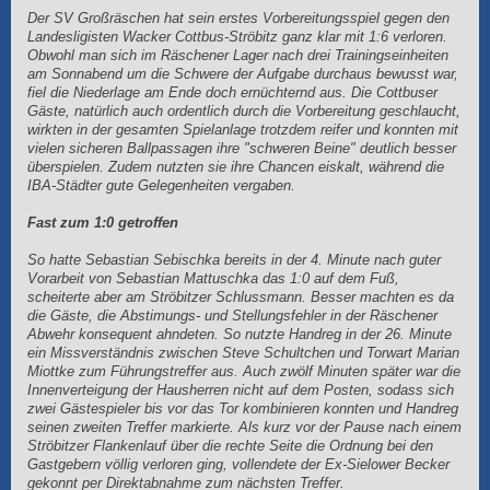
Der SV Großräschen hat sein erstes Vorbereitungsspiel gegen den
Landesligisten Wacker Cottbus-Ströbitz ganz klar mit 1:6 verloren.
Obwohl man sich im Räschener Lager nach drei Trainingseinheiten
am Sonnabend um die Schwere der Aufgabe durchaus bewusst war,
fiel die Niederlage am Ende doch ernüchternd aus. Die Cottbuser
Gäste, natürlich auch ordentlich durch die Vorbereitung geschlaucht,
wirkten in der gesamten Spielanlage trotzdem reifer und konnten mit
vielen sicheren Ballpassagen ihre "schweren Beine" deutlich besser
überspielen. Zudem nutzten sie ihre Chancen eiskalt, während die
IBA-Städter gute Gelegenheiten vergaben.
Fast zum 1:0 getroffen
So hatte Sebastian Sebischka bereits in der 4. Minute nach guter
Vorarbeit von Sebastian Mattuschka das 1:0 auf dem Fuß,
scheiterte aber am Ströbitzer Schlussmann. Besser machten es da
die Gäste, die Abstimungs- und Stellungsfehler in der Räschener
Abwehr konsequent ahndeten. So nutzte Handreg in der 26. Minute
ein Missverständnis zwischen Steve Schultchen und Torwart Marian
Miottke zum Führungstreffer aus. Auch zwölf Minuten später war die
Innenverteigung der Hausherren nicht auf dem Posten, sodass sich
zwei Gästespieler bis vor das Tor kombinieren konnten und Handreg
seinen zweiten Treffer markierte. Als kurz vor der Pause nach einem
Ströbitzer Flankenlauf über die rechte Seite die Ordnung bei den
Gastgebern völlig verloren ging, vollendete der Ex-Sielower Becker
gekonnt per Direktabnahme zum nächsten Treffer.