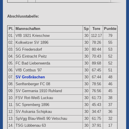
Abschlusstabelle:
Pl.
Mannschaften
Sp
Tore
Punkte
01.
VfB 1921 Krieschow
30
112:17
79
02.
Kolkwitzer SV 1896
30
78:26
55
03.
SG Friedersdorf
30
80:44
53
04.
SG Eintracht Peitz
30
70:43
52
05.
FC Bad Liebenwerda
30
89:68
52
06.
VfB Cottbus '97
30
67:45
51
07.
SV Großräschen
30
67:44
48
08.
Senftenberger FC 08
30
78:56
46
09.
SV Germania 1910 Ruhland
30
76:56
45
10.
FSV Rot-Weiß Luckau
30
61:73
38
11.
SC Spremberg 1896
30
45:43
37
12.
SV Askania Schipkau
30
34:47
36
13.
SpVgg Blau-Weiß 90 Vetschau
30
61:75
32
14.
TSG Lübbenau 63
30
37:91
17