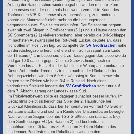
Anfang der Saison schon wieder begraben werden musste. Zum
einen erwies sich der nochmals hochwertig verstärkte Kader des
Topfavoriten VfB Krieschow als zu übermächtig, zum anderen
konnte die Mannschaft nicht mehr an die Leistungen der
vergangenen zwei Spielzeiten anknüpfen. Der Saisonstart begann
zwar mit zwei Siegen in Großkoschen (3:1) und zu Hause gegen den
SC Spremberg (2:1) vielversprechend, aber bereits die 0:4-Schlappe
im nächsten Auswärtsspiel bei Rot-Weiß Luckau deutete an, dass
nicht alles im Positiven lag. So dümpelte der
SV Großräschen
nahe
an der Abstiegszone herum, ehe erst ein Schlussspurt zum Ende
der Hinserie (4:1 in Lübbenau, 6:1 zu Hause gegen Bad Liebenwerda
und gar 10:0 daheim gegen Chemie Schwarzheide) noch ein
Vorrücken bis auf Platz 4 in der Tabelle zur Winterpause einbrachte.
Dieser Achterbahn-Trend setzte sich auch in der Rückrunde fort.
Achtungszeichen wie dem 6:0-Auswärtssieg in Bad Liebenwerda
folgten satte Pleiten wie beim 0:4 in Ruhland. Nach einer
verkorksten Spielzeit landete der
SV Großräschen
somit nur auf
dem 7. Abschlussrang der Landesklasse Süd.
Im Pokalwettbewerb sollte es dagegen zunächst besser laufen. Im
Gedächtnis bleibt sicherlich das Spiel der 2. Hauptrunde bei
Glückauf Kleinleipisch, dass bei Temperaturen von fast 40 Grad im
Schatten stattfand und sich am Rande des Unzumutbaren bewegte.
Nach weiteren Siegen über die TSG Großkoschen (auswärts 5:0),
dem Senftenberger FC (zu Hause 5:2) und bei Eintracht
Lauchhammer (2:0) kam es zu Pfingsten 2013 im Rahmen des
Lindenauer Parkfestes zum Pokalfinale zwischen dem