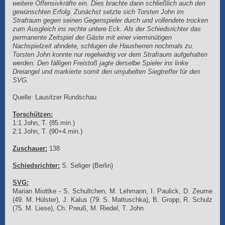
weitere Offensivkräfte ein. Dies brachte dann schließlich auch den
gewünschten Erfolg. Zunächst setzte sich Torsten John im
Strafraum gegen seinen Gegenspieler durch und vollendete trocken
zum Ausgleich ins rechte untere Eck. Als der Schiedsrichter das
permanente Zeitspiel der Gäste mit einer vierminütigen
Nachspielzeit ahndete, schlugen die Hausherren nochmals zu.
Torsten John konnte nur regelwidrig vor dem Strafraum aufgehalten
werden. Den fälligen Freistoß jagte derselbe Spieler ins linke
Dreiangel und markierte somit den umjubelten Siegtreffer für den
SVG.
Quelle: Lausitzer Rundschau
Torschützen:
1:1 John, T. (85.min.)
2:1 John, T. (90+4.min.)
Zuschauer:
138
Schiedsrichter:
S. Seliger (Berlin)
SVG:
Marian Miottke - S. Schultchen, M. Lehmann, I. Paulick, D. Zeume
(49. M. Hülster), J. Kalus (79. S. Mattuschka), B. Gropp, R. Schulz
(75. M. Liese), Ch. Preuß, M. Riedel, T. John