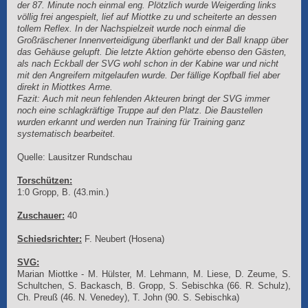
der 87. Minute noch einmal eng. Plötzlich wurde Weigerding links
völlig frei angespielt, lief auf Miottke zu und scheiterte an dessen
tollem Reflex. In der Nachspielzeit wurde noch einmal die
Großräschener Innenverteidigung überflankt und der Ball knapp über
das Gehäuse gelupft. Die letzte Aktion gehörte ebenso den Gästen,
als nach Eckball der SVG wohl schon in der Kabine war und nicht
mit den Angreifern mitgelaufen wurde. Der fällige Kopfball fiel aber
direkt in Miottkes Arme.
Fazit: Auch mit neun fehlenden Akteuren bringt der SVG immer
noch eine schlagkräftige Truppe auf den Platz. Die Baustellen
wurden erkannt und werden nun Training für Training ganz
systematisch bearbeitet.
Quelle: Lausitzer Rundschau
Torschützen:
1:0 Gropp, B. (43.min.)
Zuschauer:
40
Schiedsrichter:
F. Neubert (Hosena)
SVG:
Marian Miottke - M. Hülster, M. Lehmann, M. Liese, D. Zeume, S.
Schultchen, S. Backasch, B. Gropp, S. Sebischka (66. R. Schulz),
Ch. Preuß (46. N. Venedey), T. John (90. S. Sebischka)