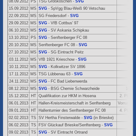
08.09.2012
PS
TSG Großkoschen -
SVG
0:5
15.09.2012
MS
SVG
- SpVgg Blau-Weiß 90 Vetschau
4:0
22.09.2012
MS
SG Friedersdorf -
SVG
3:1
29.09.2012
MS
SVG
- VfB Cottbus' 97
2:2
06.10.2012
MS
SVG
- SV Askania Schipkau
0:1
13.10.2012
PS
SVG
- Senftenberger FC 08
5:2
20.10.2012
MS
Senftenberger FC 08 -
SVG
1:0
27.10.2012
MS
SVG
- SG Eintracht Peitz
1:1
03.11.2012
MS
VfB 1921 Krieschow -
SVG
2:1
10.11.2012
MS
SVG
- Kolkwitzer SV 1896
2:2
17.11.2012
MS
TSG Lübbenau 63 -
SVG
1:4
24.11.2012
MS
SVG
- FC Bad Liebenwerda
6:1
08.12.2012
MS
SVG
- BSG Chemie Schwarzheide
10:0
15.12.2012
HT
Qualifikation zur HKM in Hosena
2. Platz
06.01.2013
HT
Hallen-Kreismeisterschaft in Senftenberg
Vorrunde
09.01.2013
HT
Hallenturnier des Senftenberger FC 08
4. Platz
02.02.2013
TS
SV Hertha Finsterwalde -
SVG
(in Brieske)
5:6
06.02.2013
TS
FSV Glückauf Brieske/Senftenberg -
SVG
2:0
09.02.2013
TS
SVG
- SV Eintracht Ortrand
9:1