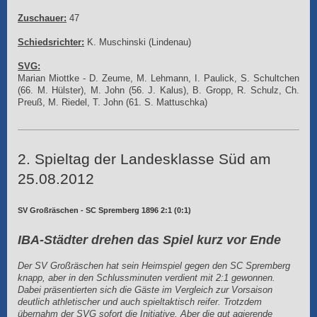
Zuschauer:
47
Schiedsrichter:
K. Muschinski (Lindenau)
SVG:
Marian Miottke - D. Zeume, M. Lehmann, I. Paulick, S. Schultchen
(66. M. Hülster), M. John (56. J. Kalus), B. Gropp, R. Schulz, Ch.
Preuß, M. Riedel, T. John (61. S. Mattuschka)
2. Spieltag der Landesklasse Süd am
25.08.2012
SV Großräschen - SC Spremberg 1896 2:1 (0:1)
IBA-Städter drehen das Spiel kurz vor Ende
Der SV Großräschen hat sein Heimspiel gegen den SC Spremberg
knapp, aber in den Schlussminuten verdient mit 2:1 gewonnen.
Dabei präsentierten sich die Gäste im Vergleich zur Vorsaison
deutlich athletischer und auch spieltaktisch reifer. Trotzdem
übernahm der SVG sofort die Initiative. Aber die gut agierende