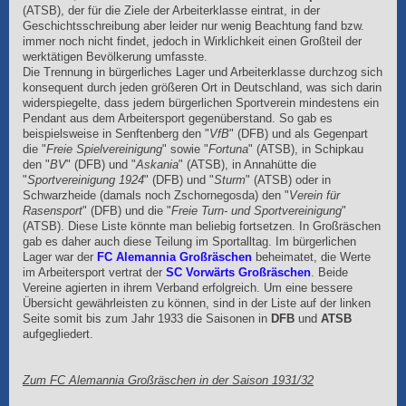
(ATSB), der für die Ziele der Arbeiterklasse eintrat, in der
Geschichtsschreibung aber leider nur wenig Beachtung fand bzw.
immer noch nicht findet, jedoch in Wirklichkeit einen Großteil der
werktätigen Bevölkerung umfasste.
Die Trennung in bürgerliches Lager und Arbeiterklasse durchzog sich
konsequent durch jeden größeren Ort in Deutschland, was sich darin
widerspiegelte, dass jedem bürgerlichen Sportverein mindestens ein
Pendant aus dem Arbeitersport gegenüberstand. So gab es
beispielsweise in Senftenberg den "
VfB
" (DFB) und als Gegenpart
die "
Freie Spielvereinigung
" sowie "
Fortuna
" (ATSB), in Schipkau
den "
BV
" (DFB) und "
Askania
" (ATSB), in Annahütte die
"
Sportvereinigung 1924
" (DFB) und "
Sturm
" (ATSB) oder in
Schwarzheide (damals noch Zschornegosda) den "
Verein für
Rasensport
" (DFB) und die "
Freie Turn- und Sportvereinigung
"
(ATSB). Diese Liste könnte man beliebig fortsetzen. In Großräschen
gab es daher auch diese Teilung im Sportalltag. Im bürgerlichen
Lager war der
FC Alemannia Großräschen
beheimatet, die Werte
im Arbeitersport vertrat der
SC Vorwärts Großräschen
. Beide
Vereine agierten in ihrem Verband erfolgreich. Um eine bessere
Übersicht gewährleisten zu können, sind in der Liste auf der linken
Seite somit bis zum Jahr 1933 die Saisonen in
DFB
und
ATSB
aufgegliedert.
Zum FC Alemannia Großräschen in der Saison 1931/32