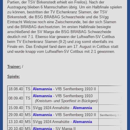
Partien, der TSV Birkenstedt erhielt ein Freilos). Nach der
Austragung blieben 6 Mannschaften übrig. Um ein Halbfinale spielen
zu können, bestritten der TV Eichenkranz Slamen, der TSV
Birkenstedt, die BSG BRABAG Schwarzheide und die SVgg
Eintracht Welzow noch eine Zwischenrunde, bei der sich Slamen
und die BRABAG durchsetzten. Im ersten Halbfinale besiegte
anschließend der SV Marga die BSG BRABAG Schwarzheide
deutlich mit 7:1. Ebenso klar gewann der Luftwaffen-SV Cottbus
beim TV Eichenkranz Slamen (9:2) und zog somit ebenfalls ins
Finale ein. Das Endspiel fand dann am 17. August in Cottbus statt
und wurde knapp vom Luftwaffen-SV Cottbus mit 2:1 gewonnen.
Trainer:
/
Spiele:
18.08.40
TS
Alemannia
- VfB Senftenberg 1910 II
Alemannia
- VfB Senftenberg 1910
08.09.40
TS
1:2
(Kreisturn- und Sportfest in Bückgen)
15.09.40
TS
SVgg 1924 Annahütte -
Alemannia
29.09.40
MS
Alemannia
- VfB Senftenberg 1910 II
Senftenberg II n.a.
13.10.40
MS
SVgg 1924 Annahütte -
Alemannia
2:0
20.10.40
MS
Alemannia
- SV Marga II
5:1