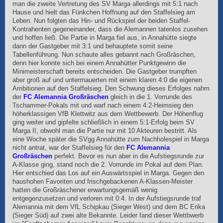
man die zweite Vertretung des SV Marga allerdings mit 5:1 nach
Hause und hielt das Fünkchen Hoffnung auf den Staffelsieg am
Leben. Nun folgten das Hin- und Rückspiel der beiden Staffel-
Kontrahenten gegeneinander, dass die Alemannen tatenlos zusehen
und hoffen ließ. Die Partie in Marga fiel aus, in Annahütte siegte
dann der Gastgeber mit 3:1 und behauptete somit seine
Tabellenführung. Nun schaute alles gebannt nach Großräschen,
denn hier konnte sich bei einem Annahütter Punktgewinn die
Minimeisterschaft bereits entscheiden. Die Gastgeber trumpften
aber groß auf und untermauerten mit einem klaren 4:0 die eigenen
Ambitionen auf den Staffelsieg. Den Schwung dieses Erfolges nahm
der
FC Alemannia Großräschen
gleich in die 1. Vorrunde des
Tschammer-Pokals mit und warf nach einem 4:2-Heimsieg den
höherklassigen VfB Klettwitz aus dem Wettbewerb. Der Höhenflug
ging weiter und gipfelte schließlich in einem 5:1-Erfolg beim SV
Marga II, obwohl man die Partie nur mit 10 Akteuren bestritt. Als
eine Woche später die SVgg Annahütte zum Nachholespiel in Marga
nicht antrat, war der Staffelsieg für den
FC Alemannia
Großräschen
perfekt. Bevor es nun aber in die Aufstiegsrunde zur
A-Klasse ging, stand noch die 2. Vorrunde im Pokal auf dem Plan.
Hier entschied das Los auf ein Auswärtsspiel in Marga. Gegen den
haushohen Favoriten und frischgebackenen A-Klassen-Meister
hatten die Großräschener erwartungsgemäß wenig
entgegenzusetzen und verloren mit 0:4. In der Aufstiegsrunde traf
Alemannia mit dem VfL Schipkau (Sieger West) und dem BC Erika
(Sieger Süd) auf zwei alte Bekannte. Leider fand dieser Wettbwerb