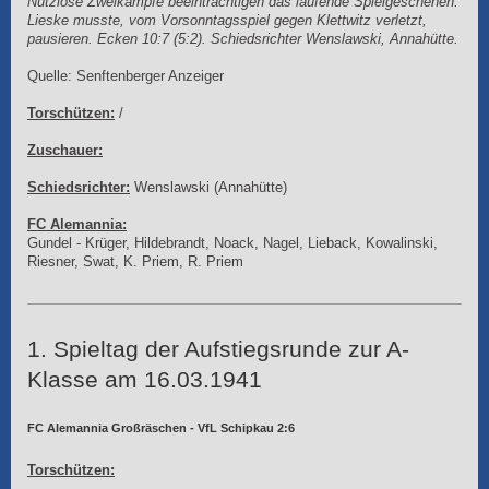
Nutzlose Zweikämpfe beeinträchtigen das laufende Spielgeschehen.
Lieske musste, vom Vorsonntagsspiel gegen Klettwitz verletzt,
pausieren. Ecken 10:7 (5:2). Schiedsrichter Wenslawski, Annahütte.
Quelle: Senftenberger Anzeiger
Torschützen:
/
Zuschauer:
Schiedsrichter:
Wenslawski (Annahütte)
FC Alemannia:
Gundel - Krüger, Hildebrandt, Noack, Nagel, Lieback, Kowalinski,
Riesner, Swat, K. Priem, R. Priem
1. Spieltag der Aufstiegsrunde zur A-
Klasse am 16.03.1941
FC Alemannia Großräschen - VfL Schipkau 2:6
Torschützen: