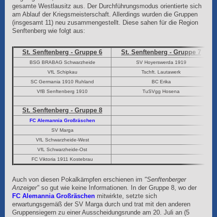
gesamte Westlausitz aus. Der Durchführungsmodus orientierte sich
am Ablauf der Kriegsmeisterschaft. Allerdings wurden die Gruppen
(insgesamt 11) neu zusammengestellt. Diese sahen für die Region
Senftenberg wie folgt aus:
St. Senftenberg - Gruppe 6
St. Senftenberg - Gruppe 7
BSG BRABAG Schwarzheide
SV Hoyerswerda 1919
VfL Schipkau
Tschft. Lautawerk
SC Germania 1910 Ruhland
BC Erika
VfB Senftenberg 1910
TuSVgg Hosena
St. Senftenberg - Gruppe 8
FC Alemannia Großräschen
SV Marga
VfL Schwarzheide-West
VfL Schwarzheide-Ost
FC Viktoria 1911 Kostebrau
Auch von diesen Pokalkämpfen erschienen im
"Senftenberger
Anzeiger"
so gut wie keine Informationen. In der Gruppe 8, wo der
FC Alemannia Großräschen
mitwirkte, setzte sich
erwartungsgemäß der SV Marga durch und trat mit den anderen
Gruppensiegern zu einer Ausscheidungsrunde am 20. Juli an (5