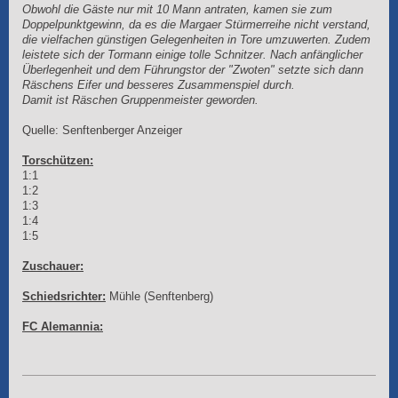
Obwohl die Gäste nur mit 10 Mann antraten, kamen sie zum
Doppelpunktgewinn, da es die Margaer Stürmerreihe nicht verstand,
die vielfachen günstigen Gelegenheiten in Tore umzuwerten. Zudem
leistete sich der Tormann einige tolle Schnitzer. Nach anfänglicher
Überlegenheit und dem Führungstor der "Zwoten" setzte sich dann
Räschens Eifer und besseres Zusammenspiel durch.
Damit ist Räschen Gruppenmeister geworden.
Quelle: Senftenberger Anzeiger
Torschützen:
1:1
1:2
1:3
1:4
1:5
Zuschauer:
Schiedsrichter:
Mühle (Senftenberg)
FC Alemannia: