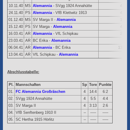
10.11.40
MS
Alemannia
- SVgg 1924 Annahütte
4:0
24.11.40
PS
Alemannia
- VfB Klettwitz 1913
4:2
01.12.40
MS
SV Marga II -
Alemannia
1:5
15.12.40
PS
SV Marga -
Alemannia
4:0
16.03.41
AR
Alemannia
- VfL Schipkau
2:6
23.03.41
AR
BC Erika -
Alemannia
06.04.41
AR
Alemannia
- BC Erika
13:0
13.04.41
AR
VfL Schipkau -
Alemannia
Abschlusstabelle:
Pl.
Mannschaften
Sp
Tore
Punkte
01.
FC Alemannia Großräschen
4
14:4
6:2
02.
SVgg 1924 Annahütte
4
5:5
4:4
03.
SV Marga II
4
3:13
2:6
04.
VfB Senftenberg 1910 II
--
-----
-----
05.
SC Hertha 1915 Hörlitz
--
-----
-----