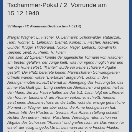
Tschammer-Pokal / 2. Vorrunde am
15.12.1940
SV Marga - FC Alemannia Großräschen 4:0 (1:0)
Marga:
Wagner; E. Fischer, O. Lehmann; Schönwälder, Ratajczak,
Horn; Richter, E. Lehmann, Biernat, Körber, H. Fischer.
Räschen:
Gundel; Krüger, Hildebrandt; Noack, Nagel, Lieback; Kowalinski,
Riesner, Swat, K. Priem, R. Priem.
Von allen 22 Spielern konnte der jugendliche Tormann von Räschen
am besten gefallen, der Junge hielt, was nur irgend möglich war und
war die Ruhe selbst. "Kanter" wurde vor keine schwere Aufgabe
gestellt. Der Platz bereitete beiden Mannschaften Schwierigkeiten,
oftmals wurden wahre "Eiertänze" aufgeführt. Schon in den
Anfangsminuten schießt Biernat im Alleingang das Führungstor, das
immer Rückhalt gibt. Eifrig spielen die Alemannen und gehen hart an
den Mann. Bis zur Pause halten sie das 0:1. Dann folgt ein Elfmeter,
den Richter, täuschend, am Pfosten vorbei, einschießt. Riesner
setzt einen Bombenschuss an die Latte; wohl der einzige gefährliche
Moment für Wagner, der aber schon die Arme hochgerissen hat.
Biernat trifft den Pfosten im Gewühl. Aus Abseitsstellung schießt
Richter den dritten Treffer. Räschens Verteidiger rufen schon vor
Abgabe des Schusses "Abseits" und greifen nicht an. Das vierte Tor
erzielt der völlig ungedeckte E. Lehmann auf eine Fischer-Flanke.