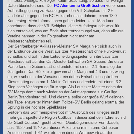
im
"Senftenberger Anzeiger"
kaum Beachtung, so dass nur wenige
Daten überliefert sind. Der
FC Alemannia Großräschen
verlor seine
Auftaktbegegnung zu Hause gegen den VfL Schipkau mit 2:6,
landete aber gegen den BC Erika, ebenfalls daheim, einen 13:0-
Kantersieg. Mehr Informationen gab es leider nicht. Man kann
annehmen, dass der VfL Schipkau diese Aufstiegsrunde wohl für
sich entschied, was am Ende aber trotzdem egal war, denn alle drei
Vereine nahmen in der Folgesaison nicht mehr am
Meisterschaftsbetrieb teil.
Der Senftenberger A-Klassen-Meister SV Marga hielt sich auch in
der Endrunde um die Westlausitzer Meisterschaft ohne Punktverlust
schadlos und traf in den Entscheidungsspielen um die Lausitzer
Meisterschaft auf den Ost-Meister Luftwaffen-SV Guben. Die erste
Partie fand in Guben statt und endete mit einem 2:1-Heimsieg der
Gastgeber. Das Rückspiel gewann aber Marga mit 4:3 und erzwang
so, wie schon in der Vorsaison, ein drittes Entscheidungstreffen.
Dieses stieg dann am 1. Mai in Cottbus und endete mit einem 3:2-
Sieg nach Verlängerung für Marga. Als Lausitzer Meister nahm der
SV Marga damit auch wieder an der Aufstiegsrunde zur Gauliga
Berlin/Brandenburg teil. Und diesmal sollte der große Wurf gelingen.
Als Tabellenzweiter hinter dem Polizei-SV Berlin gelang erstmal der
Sprung in die höchste Spielklasse.
Seitdem das Sommerspielverbot mit Ausbruch des Krieges nicht
mehr galt, spielte die Region Cottbus in dieser Zeit den "Ehrenschild
der Stadt Cottbus", gestiftet vom Oberbürgermeister von Baselli,
aus. 1939 und 1940 war dieser Pokal eine rein interne Cottbuser
Angelegenheit, 1941 weitete man diesen Wettbewerb auf die