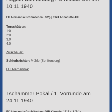
10.11.1940
FC Alemannia Großräschen - SVgg 1924 Annahütte 4:0
Torschützen:
1:0
2:0
3:0
4:0
Zuschauer:
Schiedsrichter:
Mühle (Senftenberg)
FC Alemannia:
Tschammer-Pokal / 1. Vorrunde am
24.11.1940
FC Alemannia Großräschen - VfB Klettwitz 1913 4:2 (3:1)