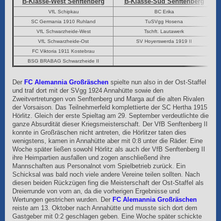
B-Klasse-West Senftenberg
B-Klasse-Süd Senftenberg
VfL Schipkau
BC Erika
SC Germania 1910 Ruhland
TuSVgg Hosena
VfL Schwarzheide-West
Tschft. Lautawerk
VfL Schwarzheide-Ost
SV Hoyerswerda 1919 II
FC Viktoria 1911 Kostebrau
BSG BRABAG Schwarzheide II
Der
FC Alemannia Großräschen
spielte nun also in der Ost-Staffel
und traf dort mit der SVgg 1924 Annahütte sowie den
Zweitvertretungen von Senftenberg und Marga auf die alten Rivalen
der Vorsaison. Das Teilnehmerfeld komplettierte der SC Hertha 1915
Hörlitz. Gleich der erste Spieltag am 29. September verdeutlichte die
ganze Absurdität dieser Kriegsmeisterschaft. Der VfB Senftenberg II
konnte in Großräschen nicht antreten, die Hörlitzer taten dies
wenigstens, kamen in Annahütte aber mit 0:8 unter die Räder. Eine
Woche später ließen sowohl Hörlitz als auch der VfB Senftenberg II
ihre Heimpartien ausfallen und zogen anschließend ihre
Mannschaften aus Personalnot vom Spielbetrieb zurück. Ein
Schicksal was bald noch viele andere Vereine teilen sollten. Nach
diesen beiden Rückzügen fing die Meisterschaft der Ost-Staffel als
Dreierrunde von vorn an, da die vorherigen Ergebnisse und
Wertungen gestrichen wurden. Der
FC Alemannia Großräschen
reiste am 13. Oktober nach Annahütte und musste sich dort dem
Gastgeber mit 0:2 geschlagen geben. Eine Woche später schickte