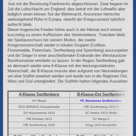
Juni mit der Besetzung Frankreichs abgeschlossen. Zwar begann im
Juli die Luftschlacht um England, dies betraf mit der Luftwaffe aber
lediglich einen kleinen Teil der Wehrmacht. Ansonsten herrschte
weitestgehend Ruhe in Europa, obwohl der Kriegszustand natürlich
aufrecht blieb.
Dieser trügerische Frieden führte auch in der Heimat noch einmal
kurzzeitig zu einem Aufflackern des Vereinslebens. Trotzdem blieb
der Spielausschuss bei seinem Modus, die zweite
Kriegsmeisterschaft wieder in lokalen Gruppen (Cottbus,
Finsterwalde, Petershain, Senftenberg und Spremberg) auszuspielen
und die Sieger in einer anschließenden Endrunde den Westlausitzer
Bezirksmeister ermitteln zu lassen. In der Region Senftenberg gab
es demnach wieder eine A-Klasse mit den leistungsstärksten
Mannschaft, die B-Klasse musste aber aufgrund von Neumeldungen
um eine Staffel erweitert werden und wurde nun in die Regionen Ost,
West und Süd untergliedert. Die Staffeln hatten folgendes Aussehen:
A-Klasse Senftenberg
B-Klasse-Ost Senftenberg
SV Marga
FC Alemannia Großräschen
BSG BRABAG Schwarzheide
VfB Senftenberg 1910 II
SV Hoyerswerda 1919
SC Hertha 1915 Hörlitz
VfB Klettwitz 1913
SV Marga II
VfB Senftenberg 1910
SVgg 1924 Annahütte