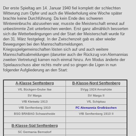
Der erste Spieltag am 14. Januar 1940 fiel komplett der schlechten
Witterung zum Opfer und auch die Wiederholung eine Woche später
brachte keine Durchführung. Da kein Ende des schweren
Wintereinbruchs abzusehen war, musste die Meisterschaft erneut auf
unbestimmte Zeit unterbrochen werden. Erst ganz allmählich besserten
sich die Wetterbedingungen und der Start der Meisterschaft wurde für
den 31. März festgelegt. In der Zwischenzeit gab es aber wieder
Bewegungen bei den Mannschaftsmeldungen.
Kriegsspielgemeinschaften lösten sich auf und auch weitere
Mannschaftsabmeldungen (darunter auch der Rückzug von Alemannias
zweiten Vertretung) kamen noch einmal hinzu. Am Modus änderte der
Spielausschuss aber nichts mehr und so gingen die Ligen in nun
folgender Aufgliederung an den Start:
A-Klasse Senftenberg
B-Klasse-Nord Senftenberg
VfL Bückgen-Grube Ilse
SVgg 1924 Annahütte
SV Marga
SV Marga II
VfB Klettwitz 1913
VfL Schipkau
VfB Senftenberg 1910
FC Alemannia Großräschen
BSG BRABAG Schwarzheide
VfB Senftenberg 1910 II
B-Klasse-Süd Senftenberg
SC Germania Bernsdorf