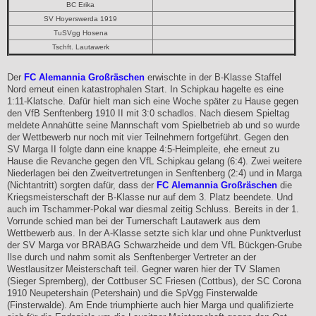
BC Erika
SV Hoyerswerda 1919
TuSVgg Hosena
Tschft. Lautawerk
Der
FC Alemannia Großräschen
erwischte in der B-Klasse Staffel
Nord erneut einen katastrophalen Start. In Schipkau hagelte es eine
1:11-Klatsche. Dafür hielt man sich eine Woche später zu Hause gegen
den VfB Senftenberg 1910 II mit 3:0 schadlos. Nach diesem Spieltag
meldete Annahütte seine Mannschaft vom Spielbetrieb ab und so wurde
der Wettbewerb nur noch mit vier Teilnehmern fortgeführt. Gegen den
SV Marga II folgte dann eine knappe 4:5-Heimpleite, ehe erneut zu
Hause die Revanche gegen den VfL Schipkau gelang (6:4). Zwei weitere
Niederlagen bei den Zweitvertretungen in Senftenberg (2:4) und in Marga
(Nichtantritt) sorgten dafür, dass der
FC Alemannia Großräschen
die
Kriegsmeisterschaft der B-Klasse nur auf dem 3. Platz beendete. Und
auch im Tschammer-Pokal war diesmal zeitig Schluss. Bereits in der 1.
Vorrunde schied man bei der Turnerschaft Lautawerk aus dem
Wettbewerb aus. In der A-Klasse setzte sich klar und ohne Punktverlust
der SV Marga vor BRABAG Schwarzheide und dem VfL Bückgen-Grube
Ilse durch und nahm somit als Senftenberger Vertreter an der
Westlausitzer Meisterschaft teil. Gegner waren hier der TV Slamen
(Sieger Spremberg), der Cottbuser SC Friesen (Cottbus), der SC Corona
1910 Neupetershain (Petershain) und die SpVgg Finsterwalde
(Finsterwalde). Am Ende triumphierte auch hier Marga und qualifizierte