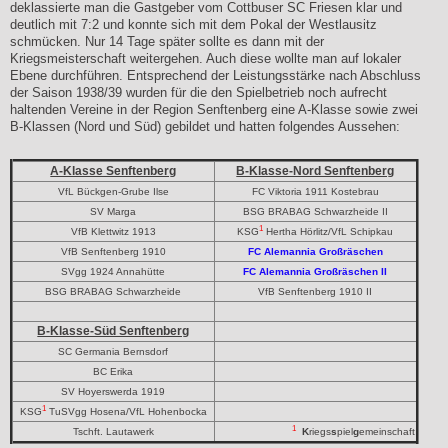
deklassierte man die Gastgeber vom Cottbuser SC Friesen klar und
deutlich mit 7:2 und konnte sich mit dem Pokal der Westlausitz
schmücken. Nur 14 Tage später sollte es dann mit der
Kriegsmeisterschaft weitergehen. Auch diese wollte man auf lokaler
Ebene durchführen. Entsprechend der Leistungsstärke nach Abschluss
der Saison 1938/39 wurden für die den Spielbetrieb noch aufrecht
haltenden Vereine in der Region Senftenberg eine A-Klasse sowie zwei
B-Klassen (Nord und Süd) gebildet und hatten folgendes Aussehen:
A-Klasse Senftenberg
B-Klasse-Nord Senftenberg
VfL Bückgen-Grube Ilse
FC Viktoria 1911 Kostebrau
SV Marga
BSG BRABAG Schwarzheide II
1
VfB Klettwitz 1913
KSG
Hertha Hörlitz/VfL Schipkau
VfB Senftenberg 1910
FC Alemannia Großräschen
SVgg 1924 Annahütte
FC Alemannia Großräschen II
BSG BRABAG Schwarzheide
VfB Senftenberg 1910 II
B-Klasse-Süd Senftenberg
SC Germania Bernsdorf
BC Erika
SV Hoyerswerda 1919
1
KSG
TuSVgg Hosena/VfL Hohenbocka
1
Tschft. Lautawerk
K
riegs
s
piel
g
emeinschaft