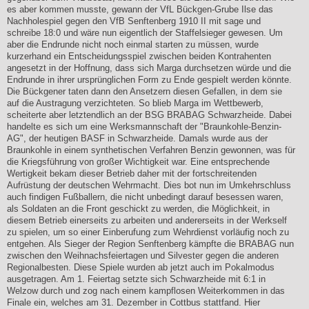
es aber kommen musste, gewann der VfL Bückgen-Grube Ilse das
Nachholespiel gegen den VfB Senftenberg 1910 II mit sage und
schreibe 18:0 und wäre nun eigentlich der Staffelsieger gewesen. Um
aber die Endrunde nicht noch einmal starten zu müssen, wurde
kurzerhand ein Entscheidungsspiel zwischen beiden Kontrahenten
angesetzt in der Hoffnung, dass sich Marga durchsetzen würde und die
Endrunde in ihrer ursprünglichen Form zu Ende gespielt werden könnte.
Die Bückgener taten dann den Ansetzern diesen Gefallen, in dem sie
auf die Austragung verzichteten. So blieb Marga im Wettbewerb,
scheiterte aber letztendlich an der BSG BRABAG Schwarzheide. Dabei
handelte es sich um eine Werksmannschaft der "Braunkohle-Benzin-
AG", der heutigen BASF in Schwarzheide. Damals wurde aus der
Braunkohle in einem synthetischen Verfahren Benzin gewonnen, was für
die Kriegsführung von großer Wichtigkeit war. Eine entsprechende
Wertigkeit bekam dieser Betrieb daher mit der fortschreitenden
Aufrüstung der deutschen Wehrmacht. Dies bot nun im Umkehrschluss
auch findigen Fußballern, die nicht unbedingt darauf besessen waren,
als Soldaten an die Front geschickt zu werden, die Möglichkeit, in
diesem Betrieb einerseits zu arbeiten und andererseits in der Werkself
zu spielen, um so einer Einberufung zum Wehrdienst vorläufig noch zu
entgehen. Als Sieger der Region Senftenberg kämpfte die BRABAG nun
zwischen den Weihnachsfeiertagen und Silvester gegen die anderen
Regionalbesten. Diese Spiele wurden ab jetzt auch im Pokalmodus
ausgetragen. Am 1. Feiertag setzte sich Schwarzheide mit 6:1 in
Welzow durch und zog nach einem kampflosen Weiterkommen in das
Finale ein, welches am 31. Dezember in Cottbus stattfand. Hier