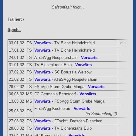
Saisonfazit folgt...
Trainer:
/
Spiele:
03.01.32
TS
Vorwärts
- TV Eiche Heinrichsfeld
ausgef.
17.01.32
TS
Vorwärts
- TV Eiche Heinrichsfeld
5:2
24.01.32
TS
ATuSVgg Neupetershain -
Vorwärts
2:4
31.01.32
TS
TV Eichenkranz Eulo -
Vorwärts
2:2
07.02.32
TS
Vorwärts
- SC Borussia Welzow
4:1
21.02.32
TS
Vorwärts
- ATuSVgg Neupetershain
0:0
28.02.32
TS
FSpVgg Sturm Grube Marga -
Vorwärts
6:3
06.03.32
MS
FC Germania Bernsdorf -
Vorwärts
4:3
13.03.32
MS
Vorwärts
- FSpVgg Sturm Grube Marga
5:3
FTuSVgg Kostebrau -
Vorwärts
25.03.32
TS
2:2
(in Senftenberg 2)
27.03.32
TS
Vorwärts
- FTschft. Dresden-Pieschen
7:1
28.03.32
TS
Vorwärts
- TV Eichenkranz Eulo
2:2
03.04.32
MS
SC Komet Hörlitz -
Vorwärts
1:1