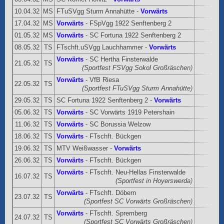
10.04.32
MS
FTuSVgg Sturm Annahütte -
Vorwärts
1:0
17.04.32
MS
Vorwärts
- FSpVgg 1922 Senftenberg 2
7:3
01.05.32
MS
Vorwärts
- SC Fortuna 1922 Senftenberg 2
5:3
08.05.32
TS
FTschft.uSVgg Lauchhammer -
Vorwärts
3:3
Vorwärts
- SC Hertha Finsterwalde
21.05.32
TS
6:2
(Sportfest FSVgg Sokol Großräschen)
Vorwärts
- VfB Riesa
22.05.32
TS
2:2
(Sportfest FTuSVgg Sturm Annahütte)
29.05.32
TS
SC Fortuna 1922 Senftenberg 2 -
Vorwärts
05.06.32
TS
Vorwärts
- SC Vorwärts 1919 Petershain
2:2
11.06.32
TS
Vorwärts
- SC Borussia Welzow
5:6
18.06.32
TS
Vorwärts
- FTschft. Bückgen
7:1
19.06.32
TS
MTV Weißwasser -
Vorwärts
7:3
26.06.32
TS
Vorwärts
- FTschft. Bückgen
7:1
Vorwärts
- FTschft. Neu-Hellas Finsterwalde
16.07.32
TS
3:3
(Sportfest in Hoyerswerda)
Vorwärts
- FTschft. Döbern
23.07.32
TS
5:9
(Sportfest SC Vorwärts Großräschen)
Vorwärts
- FTschft. Spremberg
24.07.32
TS
(Sportfest SC Vorwärts Großräschen)