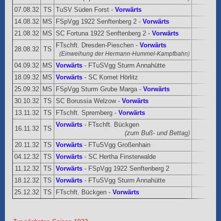
07.08.32
TS
TuSV Süden Forst -
Vorwärts
5:8
14.08.32
MS
FSpVgg 1922 Senftenberg 2 -
Vorwärts
2:2
21.08.32
MS
SC Fortuna 1922 Senftenberg 2 -
Vorwärts
1:1
FTschft. Dresden-Pieschen -
Vorwärts
28.08.32
TS
6:2
(Einweihung der Hermann-Hummel-Kampfbahn)
04.09.32
MS
Vorwärts
- FTuSVgg Sturm Annahütte
4:1
18.09.32
MS
Vorwärts
- SC Komet Hörlitz
1:3
25.09.32
MS
FSpVgg Sturm Grube Marga -
Vorwärts
30.10.32
TS
SC Borussia Welzow -
Vorwärts
1:1
13.11.32
TS
FTschft. Spremberg -
Vorwärts
1:4
Vorwärts
- FTschft. Bückgen
16.11.32
TS
3:0
(zum Buß- und Bettag)
20.11.32
TS
Vorwärts
- FTuSVgg Großenhain
3:2
04.12.32
TS
Vorwärts
- SC Hertha Finsterwalde
3:2
11.12.32
TS
Vorwärts
- FSpVgg 1922 Senftenberg 2
1:2
18.12.32
TS
Vorwärts
- FTuSVgg Sturm Annahütte
4:1
25.12.32
TS
FTschft. Bückgen -
Vorwärts
2:1